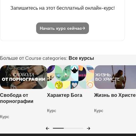
Запишитесь на этот бесплатный онлайн-курс!
Постоянное давление
3. Рецепт
Начать курс сейчас
Шёпот Бога
Блудный сын
Вопрос 3.1
Больше от Course categories:
Все курсы
Вопрос 3.2
Дорога к прощению
Иисус и мы
Свобода от
Характер Бога
Жизнь во Христе
порнографии
Как принять прощение?
Курс
Курс
Возмещение
Курс
Не чувствую этого...
Приглашение