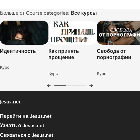
Надежда
Больше от Course categories:
Все курсы
Выводы
Молитва
Следующие шаги
Идентичность
Как принять
Свобода от
прощение
порнографии
Впечатления от курса
Курс
Отзыв
Курс
Курс
Курсы
Jesus.net
Перейти на Jesus.net
Узнать о Jesus.net
Связаться с Jesus.net