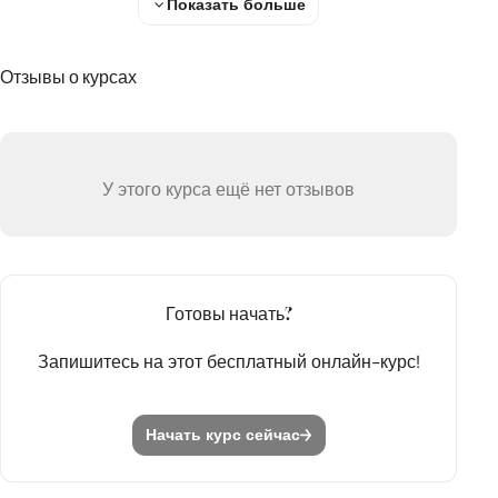
Показать больше
В сторону
Грехопадение
Отзывы о курсах
Грех
Последствия
У этого курса ещё нет отзывов
Итог
Это не конец
Воскресение Иисуса
Готовы начать?
Нечто настоящее
Запишитесь на этот бесплатный онлайн-курс!
Между небом и Землёй
Божье решение проблемы
Начать курс сейчас
Заплачено
За каждого