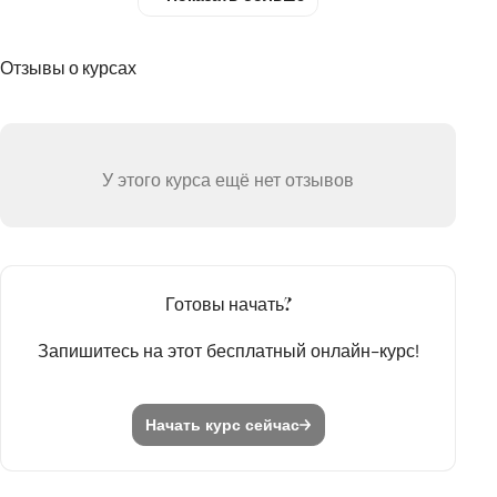
Начните с компьютера и мобильных устройств
Какие практические шаги следует сделать?
Отзывы о курсах
III. Бог – Тот, Кто вас поддерживает
Секс – это не грех
Идите к свету
У этого курса ещё нет отзывов
Не попасть в цель
Порнография – это мир лжи
Почему Иисус?
Готовы начать?
Ежедневное время с Богом
Запишитесь на этот бесплатный онлайн-курс!
Что говорит Писание о чистоте?
Что дальше?
Начать курс сейчас
Впечатления от курса